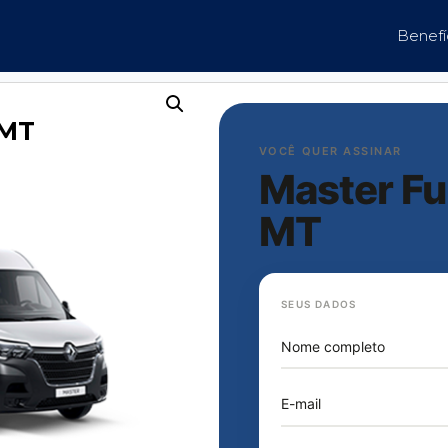
Benefí
 MT
VOCÊ QUER ASSINAR
Master Fu
MT
SEUS DADOS
Nome completo
E-mail