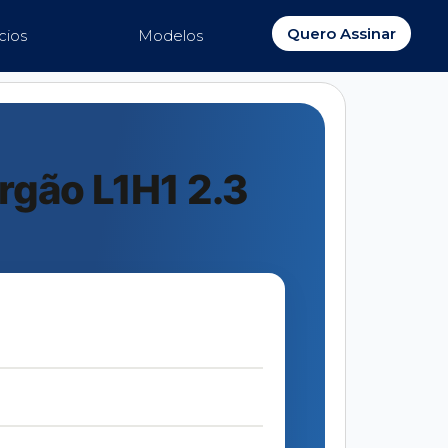
Quero Assinar
cios
Modelos
rgão L1H1 2.3